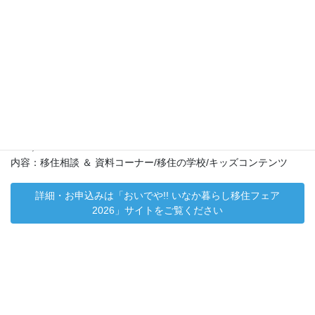
上田市移住交流推進課より、移住相談会のご案内です。
全国の移住担当者に直接相談できる西日本最大級の移住イベン
ト。
理想の暮らしを見つける第一歩として、自分らしい暮らしを考え
る機会です。
日時：2026年7月18日（土）10：30～16：30
場所：OMMビル 2階ホール（〒540-6591 大阪市中央区大手前 1-
7-31）
内容：移住相談 ＆ 資料コーナー/移住の学校/キッズコンテンツ
詳細・お申込みは「おいでや!! いなか暮らし移住フェア
2026」サイトをご覧ください