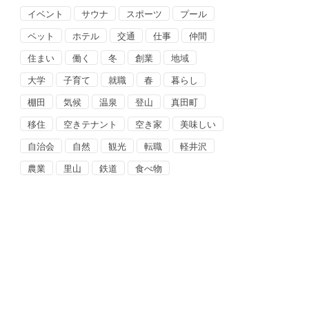
イベント
サウナ
スポーツ
プール
ペット
ホテル
交通
仕事
仲間
住まい
働く
冬
創業
地域
大学
子育て
就職
春
暮らし
棚田
気候
温泉
登山
真田町
移住
空きテナント
空き家
美味しい
自治会
自然
観光
転職
軽井沢
農業
里山
鉄道
食べ物