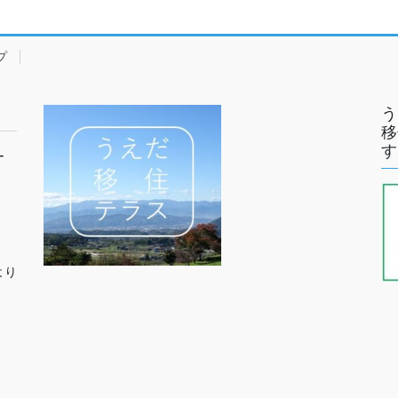
プ
う
移
す
ー
より