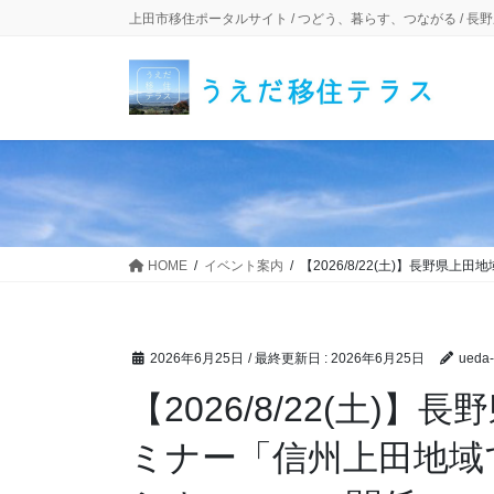
コ
ナ
上田市移住ポータルサイト / つどう、暮らす、つながる / 長
ン
ビ
テ
ゲ
ン
ー
ツ
シ
に
ョ
移
ン
動
に
移
動
HOME
イベント案内
【2026/8/22(土)】長野
2026年6月25日
/ 最終更新日 :
2026年6月25日
ueda-
【2026/8/22(土)
ミナー「信州上田地域