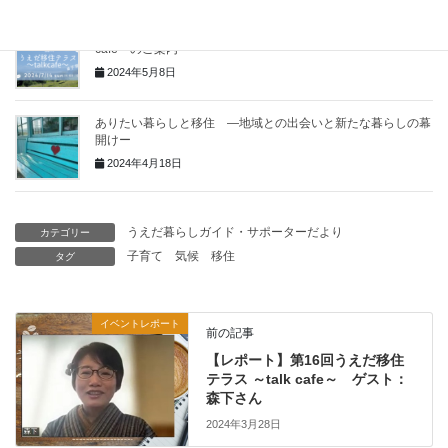
【7月14日（日）開催 in東京】第17回うえだ移住テラス ～talk
cafe～のご案内
2024年5月8日
ありたい暮らしと移住 ―地域との出会いと新たな暮らしの幕
開けー
2024年4月18日
うえだ暮らしガイド・サポーターだより
カテゴリー
子育て
気候
移住
タグ
イベントレポート
前の記事
【レポート】第16回うえだ移住
テラス ～talk cafe～ ゲスト：
森下さん
2024年3月28日