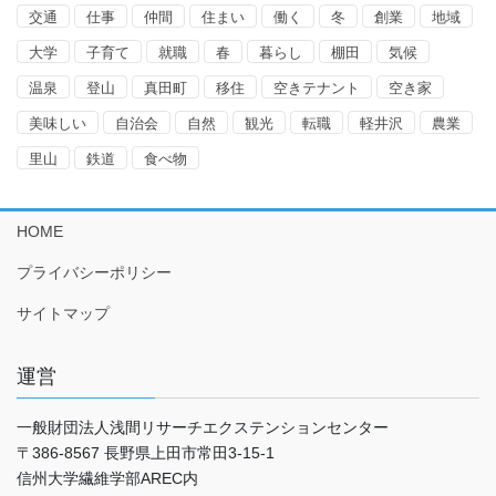
交通
仕事
仲間
住まい
働く
冬
創業
地域
大学
子育て
就職
春
暮らし
棚田
気候
温泉
登山
真田町
移住
空きテナント
空き家
美味しい
自治会
自然
観光
転職
軽井沢
農業
里山
鉄道
食べ物
HOME
プライバシーポリシー
サイトマップ
運営
一般財団法人浅間リサーチエクステンションセンター
〒386-8567 長野県上田市常田3-15-1
信州大学繊維学部AREC内